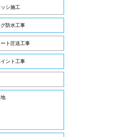
サッシ施工
ング防水工事
リート圧送工事
ポイント工事
整地