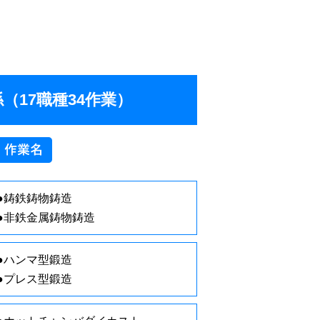
（17職種34作業）
●鋳鉄鋳物鋳造
●非鉄金属鋳物鋳造
●ハンマ型鍛造
●プレス型鍛造