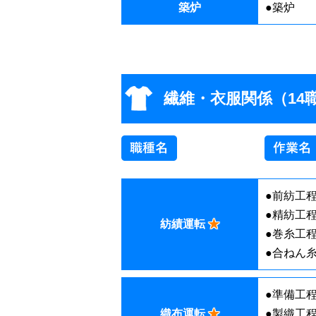
築炉
●築炉
繊維・衣服関係（14
●前紡工
●精紡工
紡績運転
★
●巻糸工
●合ねん
●準備工
織布運転
★
●製織工