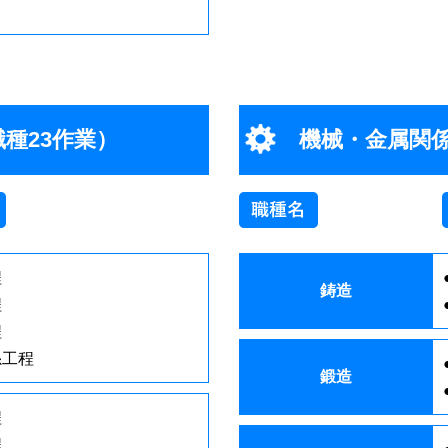
職種23作業）
機械・金属関係
程
鋳造
程
程
糸工程
鍛造
程
程