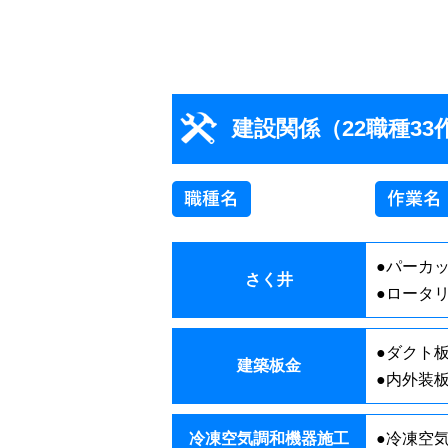
建設関係（22職種33
●パーカ
さく井
●ロータ
●ダクト
建築板金
●内外装
冷凍空気調和機器施工
●冷凍空