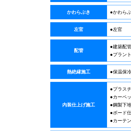
かわらぶき
●かわら
左官
●左官
●建築配
配管
●プラン
熱絶縁施工
●保温保
●プラス
●カーペ
内装仕上げ施工
●鋼製下
●ボード
●カーテ