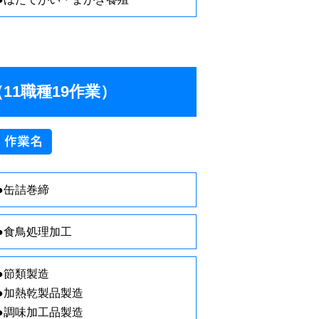
11職種19作業）
●缶詰巻締
●食鳥処理加工
●節類製造
●加熱乾製品製造
●調味加工品製造