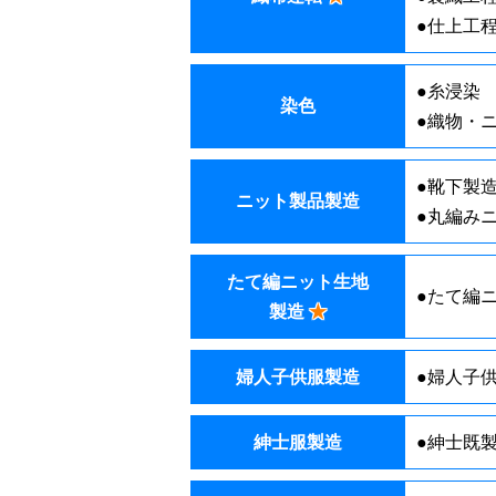
●仕上工
●糸浸染
染色
●織物・
●靴下製
ニット製品製造
●丸編み
たて編ニット生地
●たて編
製造
★
婦人子供服製造
●婦人子
紳士服製造
●紳士既