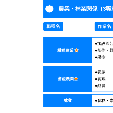
農業・林業関係（3職
●施設園
耕種農業
★
●畑作・
●果樹
●養豚
畜産農業
★
●養鶏
●酪農
林業
●育林・