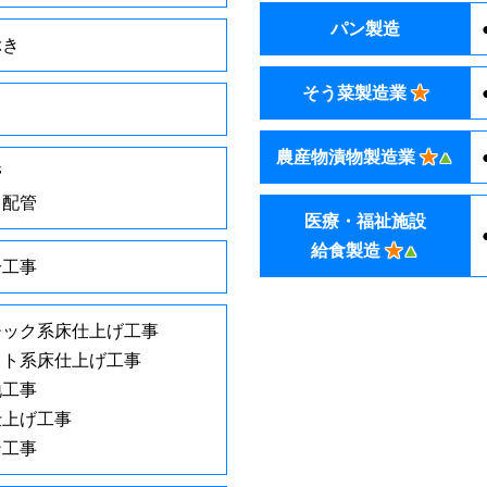
パン製造
ぶき
そう菜製造業
★
農産物漬物製造業
★
▲
管
ト配管
医療・福祉施設
給食製造
★
▲
冷工事
チック系床仕上げ工事
ット系床仕上げ工事
地工事
仕上げ工事
ン工事