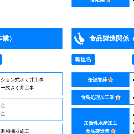
作業）
食品製造関係（
ッション式さく井工事
缶詰巻締
★
リー式さく井工事
食鳥処理加工業
★
板金
板金
加熱性水産加工
気調和機器施工
食品製造業
★