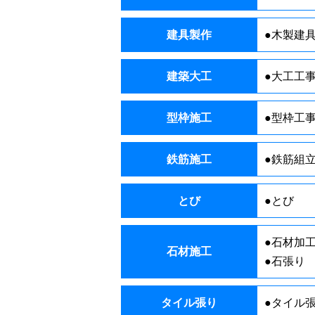
建具製作
●木製建
建築大工
●大工工
型枠施工
●型枠工
鉄筋施工
●鉄筋組
とび
●とび
●石材加
石材施工
●石張り
タイル張り
●タイル