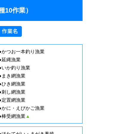
種10作業）
●かつお一本釣り漁業
●延縄漁業
●いか釣り漁業
●まき網漁業
●ひき網漁業
●刺し網漁業
●定置網漁業
●かに・えびかご漁業
●棒受網漁業
▲
●ほたてがい・まがき養殖