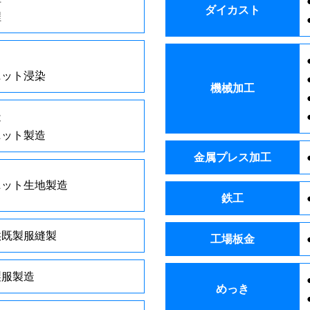
ダイカスト
程
ニット浸染
機械加工
造
ニット製造
金属プレス加工
ニット生地製造
鉄工
供既製服縫製
工場板金
製服製造
めっき