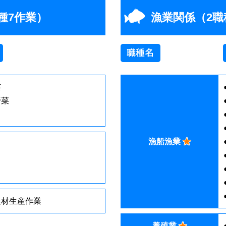
種7作業）
漁業関係（2職
芸
野菜
漁船漁業
★
素材生産作業
養殖業
★