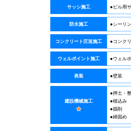
サッシ施工
●ビル用
防水施工
●シーリ
コンクリート圧送施工
●コンク
ウェルポイント施工
●ウェル
表装
●壁装
●押土・
建設機械施工
●積込み
★
●掘削
●締固め