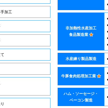
具手加工
事
非加熱性水産加工
食品製造業
★
事
立て
水産練り製品製造
牛豚食肉処理加工業
★
工
ハム・ソーセージ・
ベーコン製造
張り